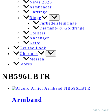
News 2026
Armbänder
Ohrringe
Ringe
Farbedelsteinringe
Diamant- & Goldringe
Colliers
Anhänger
Kette
Get the Look
Über uns
Messen
Stores
NB596LBTR
Armband
950,00
€