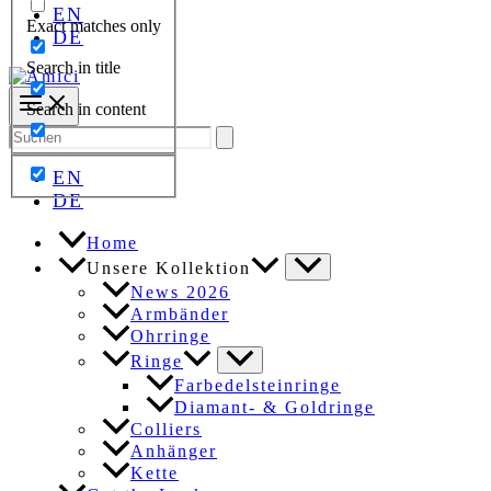
EN
Exact matches only
DE
Search in title
Search in content
Search
for:
EN
DE
Home
Unsere Kollektion
News 2026
Armbänder
Ohrringe
Ringe
Farbedelsteinringe
Diamant- & Goldringe
Colliers
Anhänger
Kette