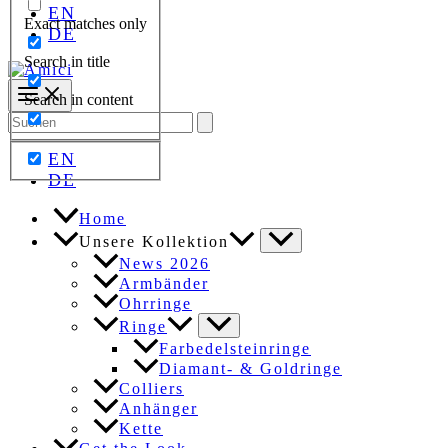
EN
Exact matches only
DE
Search in title
Search in content
Search
for:
EN
DE
Home
Unsere Kollektion
News 2026
Armbänder
Ohrringe
Ringe
Farbedelsteinringe
Diamant- & Goldringe
Colliers
Anhänger
Kette