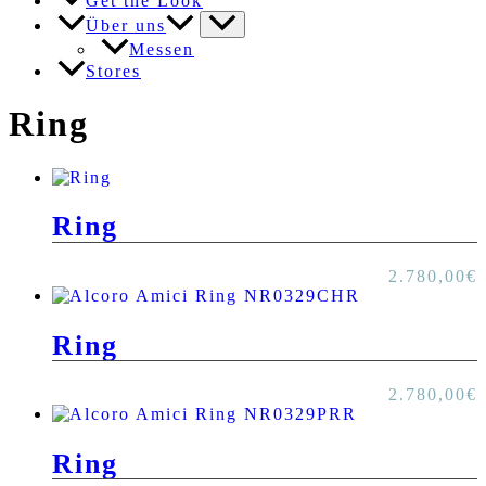
Get the Look
Über uns
Messen
Stores
Ring
Ring
2.780,00
€
Ring
2.780,00
€
Ring