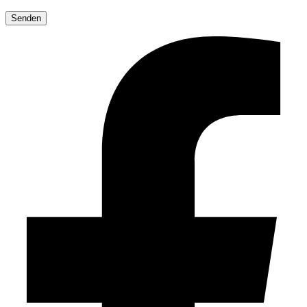
Bitte
lasse
dieses
Feld
leer.