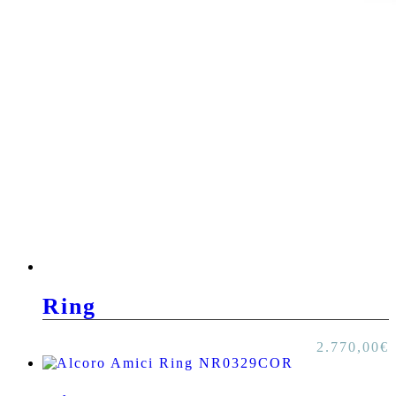
Ring
2.770,00
€