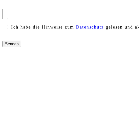
Ich habe die Hinweise zum
Datenschutz
gelesen und ak
Bitte
lasse
dieses
Feld
leer.