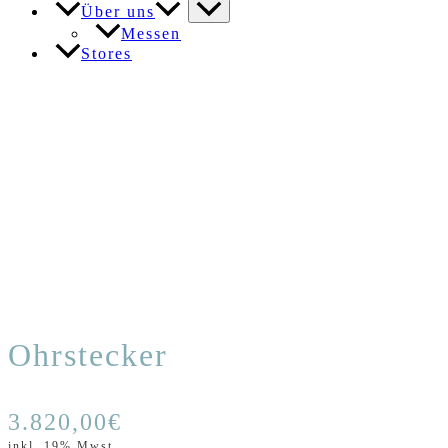
Über uns
Messen
Stores
Ohrstecker
3.820,00
€
inkl. 19% Mwst.