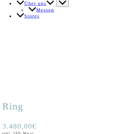
Über uns
Messen
Stores
Ring
3.480,00
€
inkl. 19% Mwst.