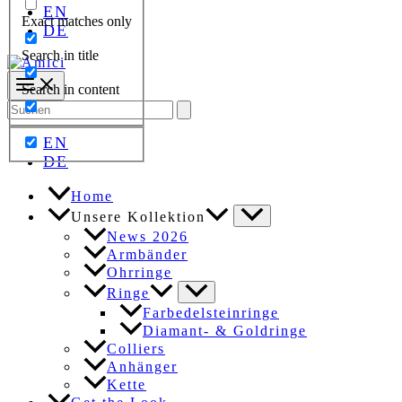
EN
Exact matches only
DE
Search in title
Search in content
Search
for:
EN
DE
Home
Unsere Kollektion
News 2026
Armbänder
Ohrringe
Ringe
Farbedelsteinringe
Diamant- & Goldringe
Colliers
Anhänger
Kette