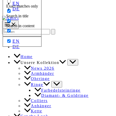
EN
Exact matches only
DE
Search in title
Search in content
Search
for:
EN
DE
Home
Unsere Kollektion
News 2026
Armbänder
Ohrringe
Ringe
Farbedelsteinringe
Diamant- & Goldringe
Colliers
Anhänger
Kette