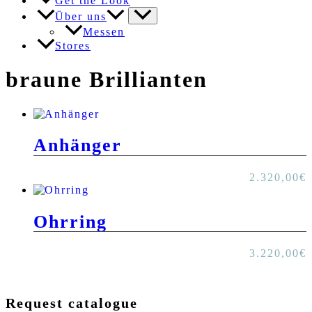
Get the Look
Über uns
Messen
Stores
braune Brillianten
Anhänger
2.320,00
€
Ohrring
3.220,00
€
Request catalogue