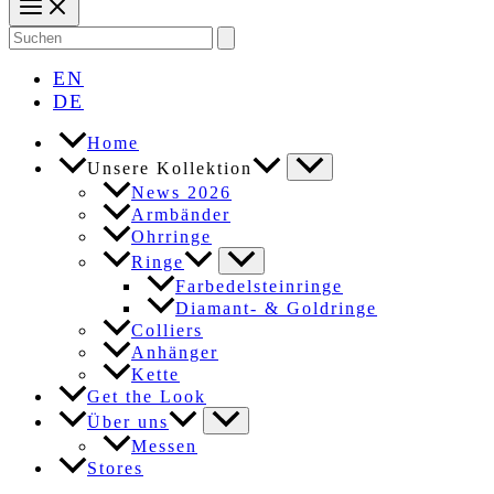
Search
for:
EN
DE
Home
Unsere Kollektion
News 2026
Armbänder
Ohrringe
Ringe
Farbedelsteinringe
Diamant- & Goldringe
Colliers
Anhänger
Kette
Get the Look
Über uns
Messen
Stores