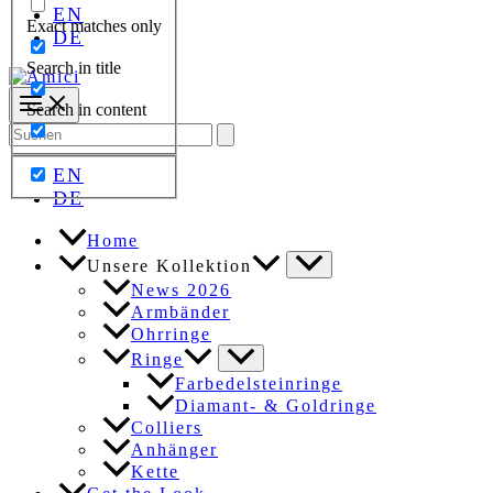
EN
Exact matches only
DE
Search in title
Search in content
Search
for:
EN
DE
Home
Unsere Kollektion
News 2026
Armbänder
Ohrringe
Ringe
Farbedelsteinringe
Diamant- & Goldringe
Colliers
Anhänger
Kette